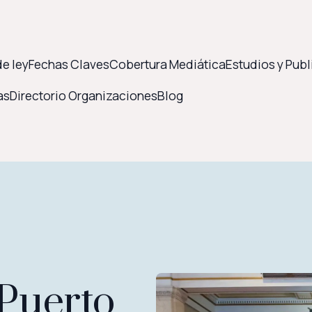
e ley
Fechas Claves
Cobertura Mediática
Estudios y Pub
as
Directorio Organizaciones
Blog
Puerto